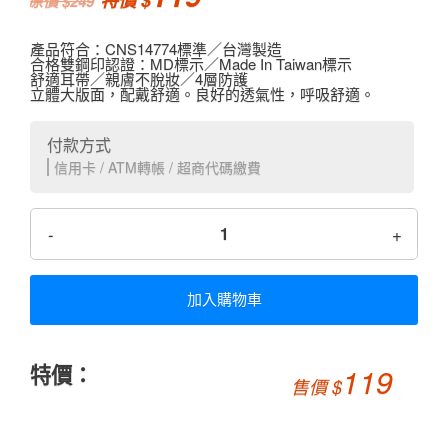
249
產品符合：CNS14774標準／台灣製造
合格雙鋼印認證：MD標示／Made In Taiwan標示
舒適耳帶／親膚不脫妝／4層防護
立體大版面，配戴舒適。良好的透氣性，呼吸舒適。
付款方式
信用卡 / ATM轉帳 / 超商代碼繳費
-
+
加入購物車
特價：
119