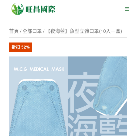
首頁
/
全部口罩
/ 【夜海藍】魚型立體口罩(10入一盒)
折扣 52%